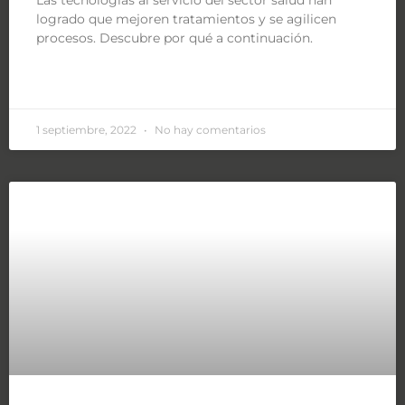
Las tecnologías al servicio del sector salud han
logrado que mejoren tratamientos y se agilicen
procesos. Descubre por qué a continuación.
LEER MÁS »
1 septiembre, 2022
No hay comentarios